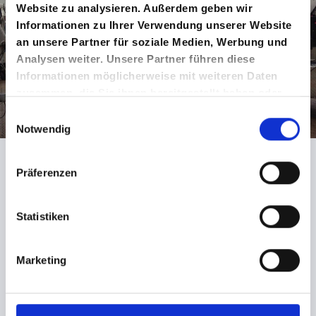
Website zu analysieren. Außerdem geben wir
Informationen zu Ihrer Verwendung unserer Website
an unsere Partner für soziale Medien, Werbung und
Analysen weiter. Unsere Partner führen diese
Informationen möglicherweise mit weiteren Daten
zusammen, die Sie ihnen bereitgestellt haben oder
die sie im Rahmen Ihrer Nutzung der Dienste
Einwilligungsauswahl
gesammelt haben.
Notwendig
Präferenzen
... mehr als Dächer
Kran Vermietung
Statistiken
Zu unserem Fuhrpark gehört auch ein Kran den wir vermieten.
Marketing
max. Hakenhöhe 34 m; max. Nutzlast 1500 kg