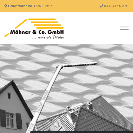
Gallwitzallee 88, 12249 Berlin
030 - 417 488 91